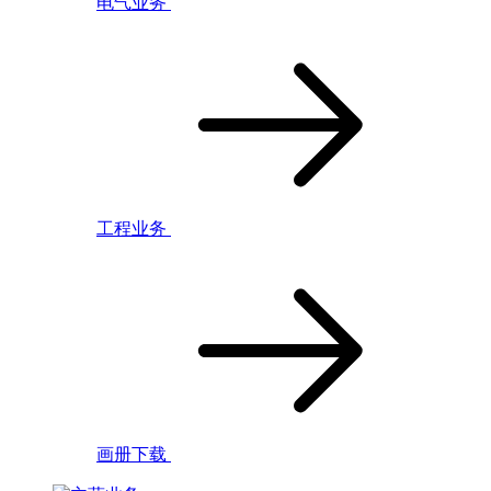
电气业务
工程业务
画册下载