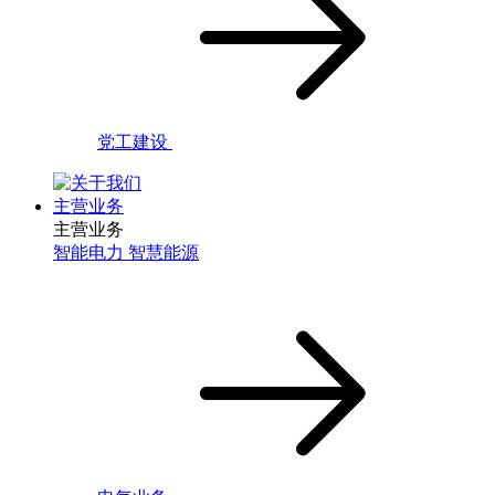
党工建设
主营业务
主营业务
智能电力 智慧能源