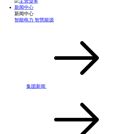
新闻中心
新闻中心
智能电力 智慧能源
集团新闻